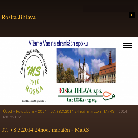
Roska Jihlava
Úvod
»
Fotoalbum
»
2014
»
07. ) 8.3.2014 24hod. maratón - MaRS
»
2014
MaRS 102
07. ) 8.3.2014 24hod. maratón - MaRS