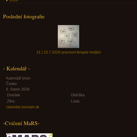
2010
Poslední fotografie
31.) 15.7.2026 pracovní terapie motýlci
- Kalendář -
Kalendář jmen
Česko
6. Srpen 2026
Dnešek:
Oldriška
Zítra:
Lada
calendar.zoznam.sk
-Cvičení MaRS-