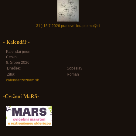
31.) 15.7.2026 pracovní terapie motýlci
- Kalendář -
Kalendář jmen
Česko
8. Srpen 2026
Dnešek:
Soběslav
Zítra:
Roman
calendar.zoznam.sk
-Cvičení MaRS-