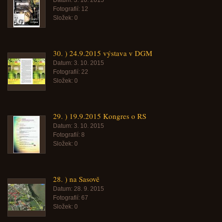
Datum:
3. 10. 2015
Fotografií:
12
Složek:
0
30. ) 24.9.2015 výstava v DGM
Datum:
3. 10. 2015
Fotografií:
22
Složek:
0
29. ) 19.9.2015 Kongres o RS
Datum:
3. 10. 2015
Fotografií:
8
Složek:
0
28. ) na Sasově
Datum:
28. 9. 2015
Fotografií:
67
Složek:
0