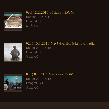
03.) 12.2.2015 výstava v DGM
Datum:
15. 2. 2015
Fotografií:
23
Složek:
0
02. ) 16.1.2015 Návštěva Horáckého divadla
Datum:
23. 1. 2015
Fotografií:
20
Složek:
0
01. ) 8.1.2015 Výstava v DGM
Datum:
21. 1. 2015
Fotografií:
21
Složek:
0