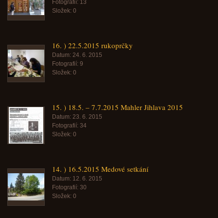
Fotografií:
13
Složek:
0
16. ) 22.5.2015 rukoprčky
Datum:
24. 6. 2015
Fotografií:
9
Složek:
0
15. ) 18.5. – 7.7.2015 Mahler Jihlava 2015
Datum:
23. 6. 2015
Fotografií:
34
Složek:
0
14. ) 16.5.2015 Medové setkání
Datum:
12. 6. 2015
Fotografií:
30
Složek:
0