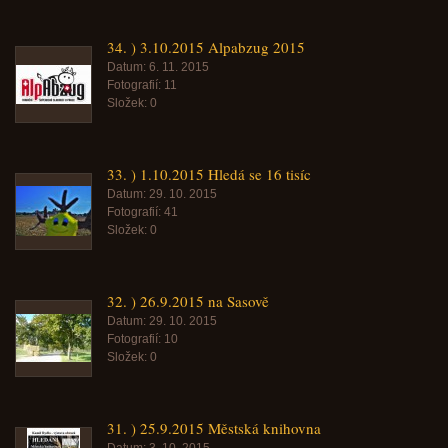
34. ) 3.10.2015 Alpabzug 2015
Datum:
6. 11. 2015
Fotografií:
11
Složek:
0
33. ) 1.10.2015 Hledá se 16 tisíc
Datum:
29. 10. 2015
Fotografií:
41
Složek:
0
32. ) 26.9.2015 na Sasově
Datum:
29. 10. 2015
Fotografií:
10
Složek:
0
31. ) 25.9.2015 Městská knihovna