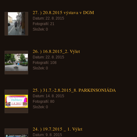
27. ) 20.8.2015 výstava v DGM
Datum:
22. 8. 2015
Fotografií:
21
Složek:
0
26. ) 16.8.2015_2. Výlet
Datum:
22. 8. 2015
Fotografií:
108
Složek:
0
25. ) 31.7.-2.8.2015_8. PARKINSONIÁDA
Datum:
14. 8. 2015
Fotografií:
80
Složek:
0
24. ) 19.7.2015 _ 1. Výlet
Datum:
9. 8. 2015