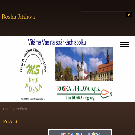
Roska Jihlava
Úvod
»
Počasí
Počasí