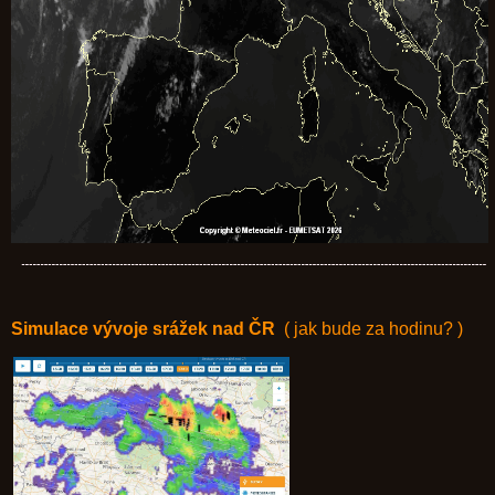
Simulace vývoje srážek nad ČR
( jak bude za hodinu? )