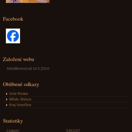
Facebook
Založení webu
-Návštěvnost od 14.5.2014-
Oblíbené odkazy
Unie Roska
Město Jihlava
Kraj Vysočina
Statistiky
Celkem:
3351107