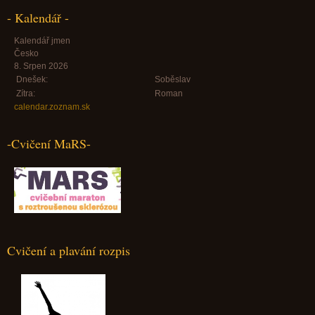
- Kalendář -
Kalendář jmen
Česko
8. Srpen 2026
Dnešek:
Soběslav
Zítra:
Roman
calendar.zoznam.sk
-Cvičení MaRS-
Cvičení a plavání rozpis