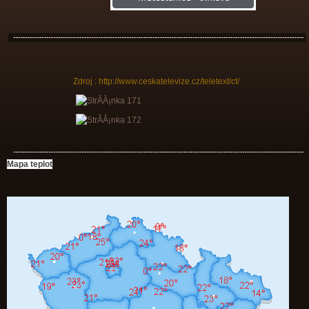
Zdroj : http://www.ceskatelevize.cz/teletext/ct/
Mapa teplot