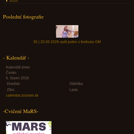
2010
Poslední fotografie
30.) 20.06 2026 opět jeden z festivalu GM
- Kalendář -
Kalendář jmen
Česko
6. Srpen 2026
Dnešek:
Oldriška
Zítra:
Lada
calendar.zoznam.sk
-Cvičení MaRS-