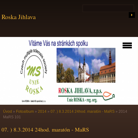
Roska Jihlava
Úvod
»
Fotoalbum
»
2014
»
07. ) 8.3.2014 24hod. maratón - MaRS
»
2014
MaRS 101
07. ) 8.3.2014 24hod. maratón - MaRS