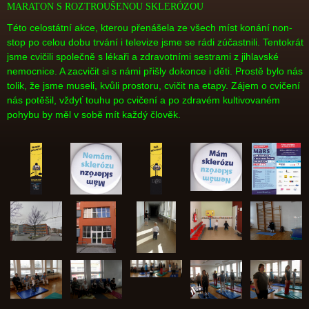
MARATON S ROZTROUŠENOU SKLERÓZOU
Této celostátní akce, kterou přenášela ze všech míst konání non-
stop po celou dobu trvání i televize jsme se rádi zúčastnili. Tentokrát
jsme cvičili společně s lékaři a zdravotními sestrami z jihlavské
nemocnice. A zacvičit si s námi přišly dokonce i děti. Prostě bylo nás
tolik, že jsme museli, kvůli prostoru, cvičit na etapy. Zájem o cvičení
nás potěšil, vždyť touhu po cvičení a po zdravém kultivovaném
pohybu by měl v sobě mít každý člověk.