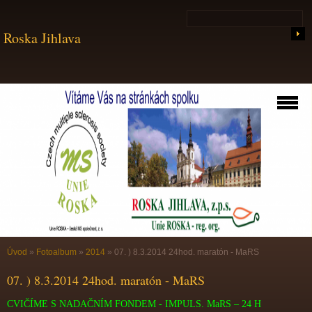
Roska Jihlava
Úvod
»
Fotoalbum
»
2014
»
07. ) 8.3.2014 24hod. maratón - MaRS
07. ) 8.3.2014 24hod. maratón - MaRS
CVIČÍME S NADAČNÍM FONDEM - IMPULS. MaRS – 24 H