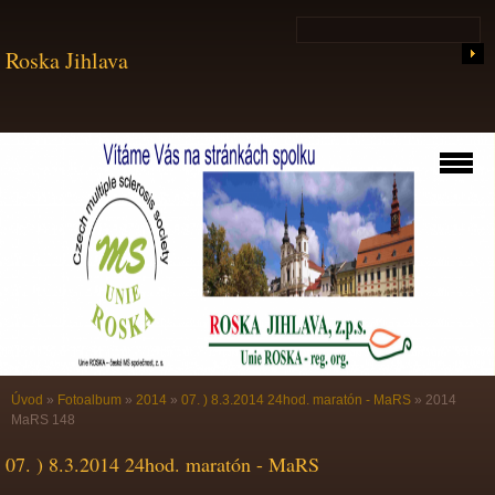
Roska Jihlava
Úvod
»
Fotoalbum
»
2014
»
07. ) 8.3.2014 24hod. maratón - MaRS
»
2014
MaRS 148
07. ) 8.3.2014 24hod. maratón - MaRS