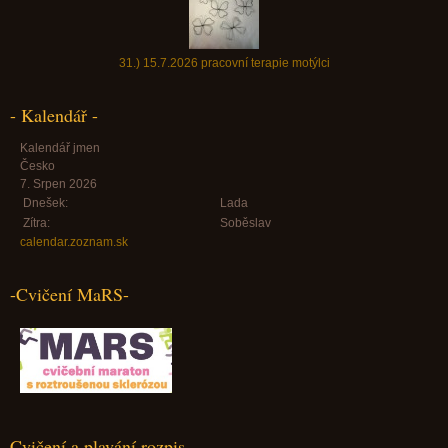
31.) 15.7.2026 pracovní terapie motýlci
- Kalendář -
Kalendář jmen
Česko
7. Srpen 2026
Dnešek:
Lada
Zítra:
Soběslav
calendar.zoznam.sk
-Cvičení MaRS-
Cvičení a plavání rozpis