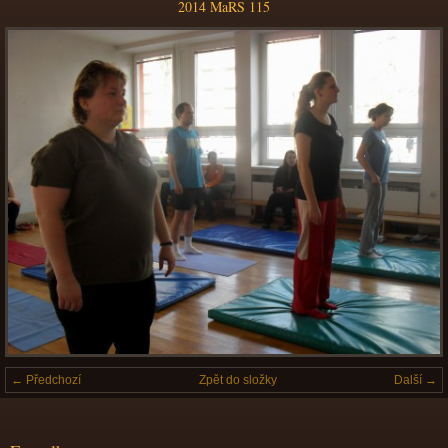
2014 MaRS 115
← Předchozí
Zpět do složky
Další →