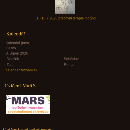
31.) 15.7.2026 pracovní terapie motýlci
- Kalendář -
Kalendář jmen
Česko
8. Srpen 2026
Dnešek:
Soběslav
Zítra:
Roman
calendar.zoznam.sk
-Cvičení MaRS-
Cvičení a plavání rozpis