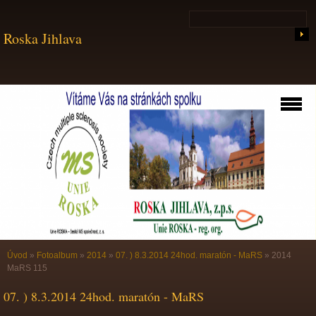
Roska Jihlava
Úvod
»
Fotoalbum
»
2014
»
07. ) 8.3.2014 24hod. maratón - MaRS
»
2014
MaRS 115
07. ) 8.3.2014 24hod. maratón - MaRS