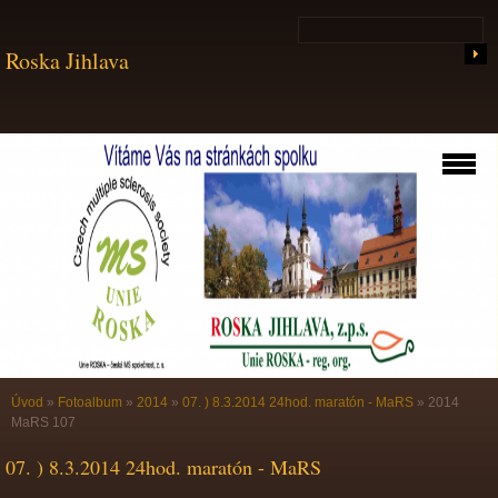
Roska Jihlava
Úvod
»
Fotoalbum
»
2014
»
07. ) 8.3.2014 24hod. maratón - MaRS
»
2014
MaRS 107
07. ) 8.3.2014 24hod. maratón - MaRS