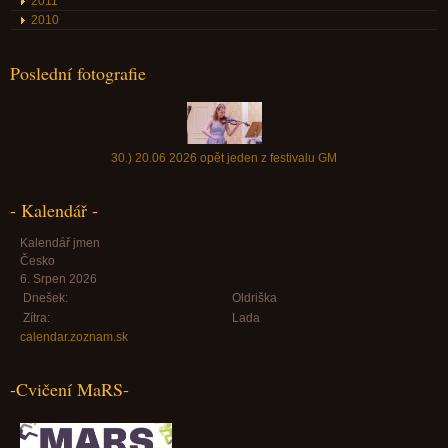
2011
2010
Poslední fotografie
30.) 20.06 2026 opět jeden z festivalu GM
- Kalendář -
Kalendář jmen
Česko
6. Srpen 2026
Dnešek:
Oldriška
Zítra:
Lada
calendar.zoznam.sk
-Cvičení MaRS-