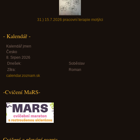
31.) 15.7.2026 pracovní terapie motýlci
- Kalendář -
Kalendář jmen
Česko
8. Srpen 2026
Dnešek:
Soběslav
Zítra:
Roman
calendar.zoznam.sk
-Cvičení MaRS-
Cvičení a plavání rozpis