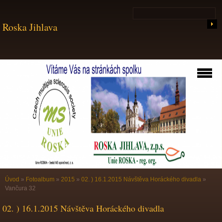
Roska Jihlava
Úvod
»
Fotoalbum
»
2015
»
02. ) 16.1.2015 Návštěva Horáckého divadla
»
Vančura 32
02. ) 16.1.2015 Návštěva Horáckého divadla