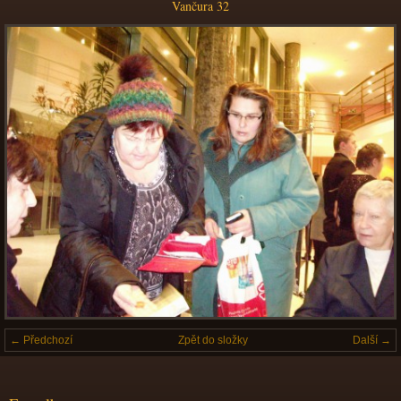
Vančura 32
← Předchozí
Zpět do složky
Další →