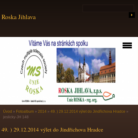
Roska Jihlava
Úvod
»
Fotoalbum
»
2014
»
49. ) 29.12.2014 výlet do Jindřichova Hradce
»
jeslicky-JH 148
49. ) 29.12.2014 výlet do Jindřichova Hradce