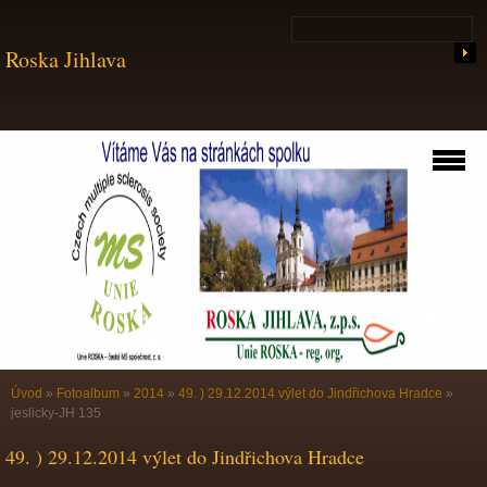
Roska Jihlava
Úvod
»
Fotoalbum
»
2014
»
49. ) 29.12.2014 výlet do Jindřichova Hradce
»
jeslicky-JH 135
49. ) 29.12.2014 výlet do Jindřichova Hradce