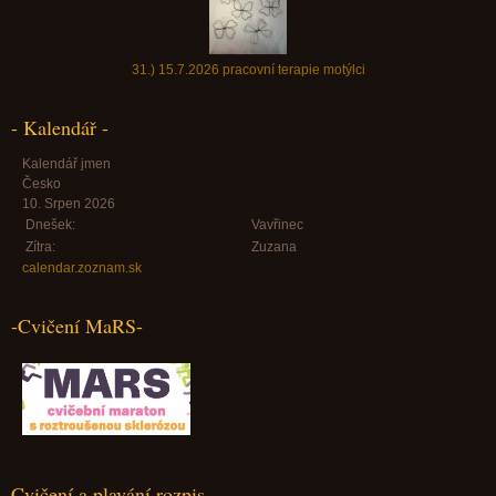
31.) 15.7.2026 pracovní terapie motýlci
- Kalendář -
Kalendář jmen
Česko
10. Srpen 2026
Dnešek:
Vavřinec
Zítra:
Zuzana
calendar.zoznam.sk
-Cvičení MaRS-
Cvičení a plavání rozpis