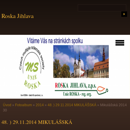
Roska Jihlava
Úvod
»
Fotoalbum
»
2014
»
48. ) 29.11.2014 MIKULÁŠSKÁ
»
Mikulášská 2014
30
48. ) 29.11.2014 MIKULÁŠSKÁ