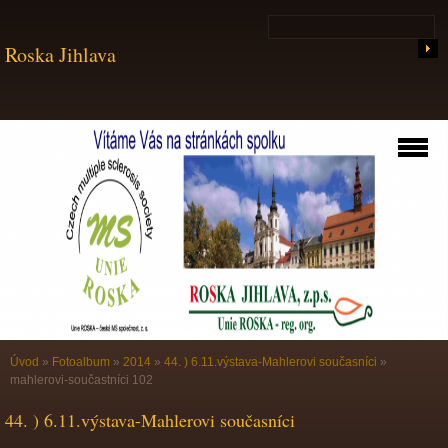
Roska Jihlava
Úvod
»
Fotoalbum
»
2014
»
44. ) 6.11.výstava-Mahlerovi současníci
»
mahlerovi-součastníci 102
44. ) 6.11.výstava-Mahlerovi současníci