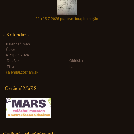
31.) 15.7.2026 pracovní terapie motýlci
- Kalendář -
Kalendář jmen
Česko
6. Srpen 2026
Dnešek:
Oldriška
Zítra:
Lada
calendar.zoznam.sk
-Cvičení MaRS-
Cvičení a plavání rozpis