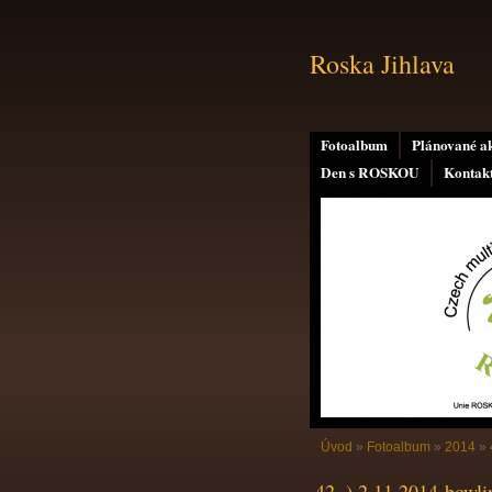
Roska Jihlava
Fotoalbum
Plánované a
Den s ROSKOU
Kontak
Úvod
»
Fotoalbum
»
2014
»
42. ) 2.11.2014-bowli