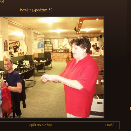
bowling-podzim 53
Zpět do složky
Další →