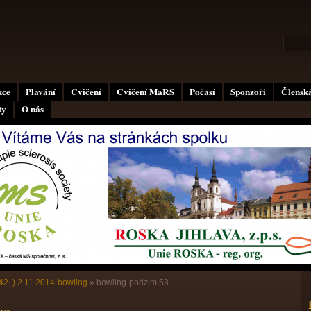
kce
Plavání
Cvičení
Cvičení MaRS
Počasí
Sponzoři
Členská
ty
O nás
42. ) 2.11.2014-bowling
»
bowling-podzim 53
ng