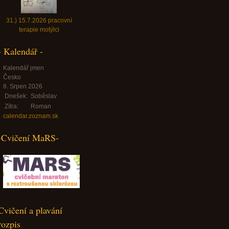
31.) 15.7.2026 pracovní
terapie motýlci
- Kalendář -
Kalendář jmen
Česko
8. Srpen 2026
Dnešek:
Soběslav
Zítra:
Roman
calendar.zoznam.sk
-Cvičení MaRS-
Cvičení a plavání
rozpis