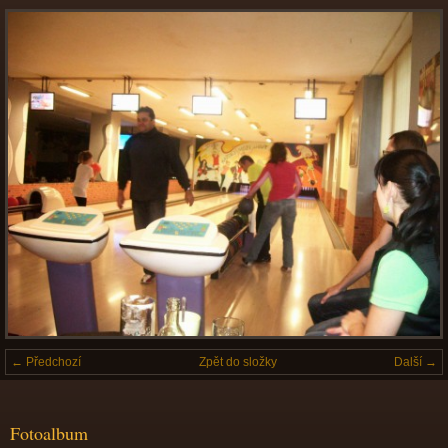
← Předchozí
Zpět do složky
Další →
Fotoalbum