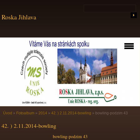
Roska Jihlava
Úvod
»
Fotoalbum
»
2014
»
42. ) 2.11.2014-bowling
»
bowling-podzim 43
42. ) 2.11.2014-bowling
bowling-podzim 43