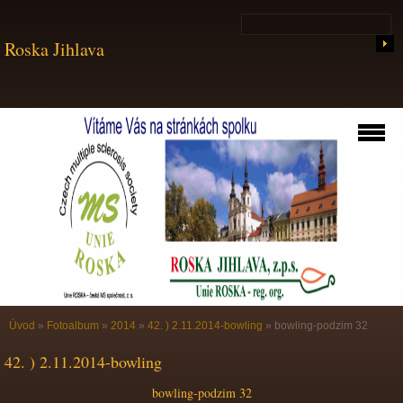
Roska Jihlava
Úvod
»
Fotoalbum
»
2014
»
42. ) 2.11.2014-bowling
»
bowling-podzim 32
42. ) 2.11.2014-bowling
bowling-podzim 32