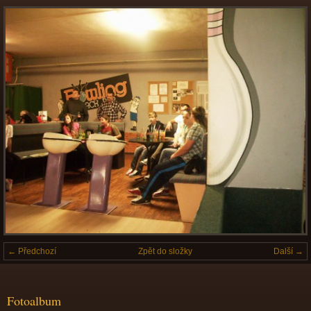
← Předchozí
Zpět do složky
Další →
Fotoalbum