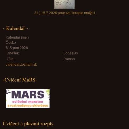
31.) 15.7.2026 pracovní terapie motýlci
- Kalendář -
Kalendář jmen
Česko
8. Srpen 2026
Dnešek:
Soběslav
Zítra:
Roman
calendar.zoznam.sk
-Cvičení MaRS-
Cvičení a plavání rozpis