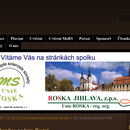
kce
Plavání
Cvičení
Cvičení MaRS
Počasí
Sponzoři
Členská
ty
O nás
40. ) 9.-25.10.2014 rekondice-podzim-Bystré
»
2014 Bystré-podzim 498
ekondice-podzim-Bystré