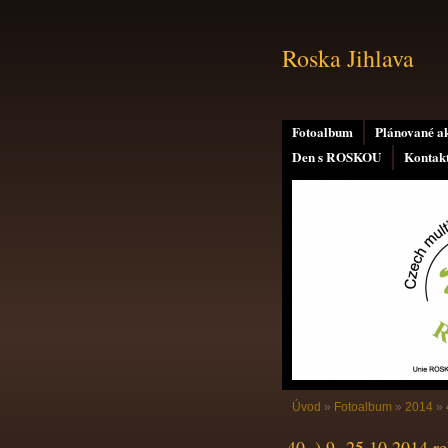
Roska Jihlava
Fotoalbum
Plánované a
Den s ROSKOU
Kontak
Úvod
»
Fotoalbum
»
2014
»
40. ) 9.-25.10.2014 r