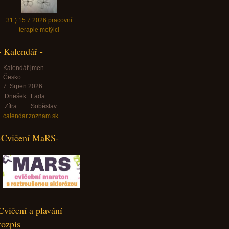
31.) 15.7.2026 pracovní
terapie motýlci
- Kalendář -
Kalendář jmen
Česko
7. Srpen 2026
Dnešek:
Lada
Zítra:
Soběslav
calendar.zoznam.sk
-Cvičení MaRS-
Cvičení a plavání
rozpis