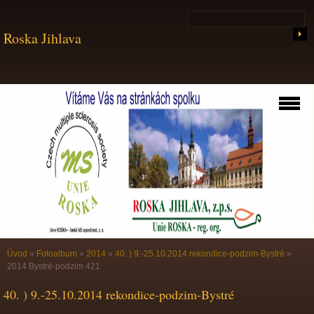
Roska Jihlava
Úvod
»
Fotoalbum
»
2014
»
40. ) 9.-25.10.2014 rekondice-podzim-Bystré
»
2014 Bystré-podzim 421
40. ) 9.-25.10.2014 rekondice-podzim-Bystré