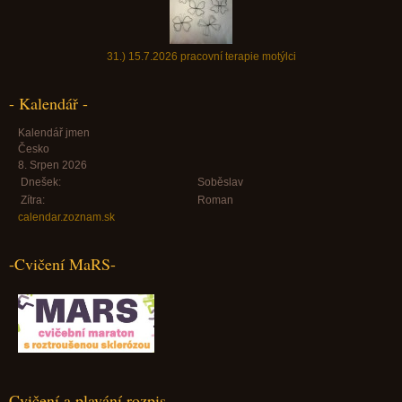
31.) 15.7.2026 pracovní terapie motýlci
- Kalendář -
Kalendář jmen
Česko
8. Srpen 2026
Dnešek:
Soběslav
Zítra:
Roman
calendar.zoznam.sk
-Cvičení MaRS-
Cvičení a plavání rozpis