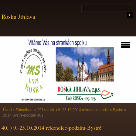
Roska Jihlava
Úvod
»
Fotoalbum
»
2014
»
40. ) 9.-25.10.2014 rekondice-podzim-Bystré
»
2014 Bystré-podzim 401
40. ) 9.-25.10.2014 rekondice-podzim-Bystré