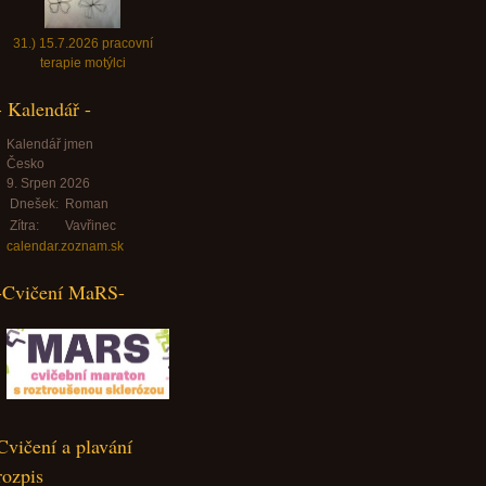
31.) 15.7.2026 pracovní
terapie motýlci
- Kalendář -
Kalendář jmen
Česko
9. Srpen 2026
Dnešek:
Roman
Zítra:
Vavřinec
calendar.zoznam.sk
-Cvičení MaRS-
Cvičení a plavání
rozpis