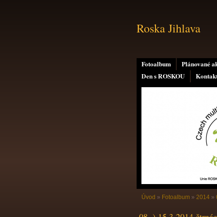
Roska Jihlava
Fotoalbum
Plánované a
Den s ROSKOU
Kontak
Úvod
»
Fotoalbum
»
2014
»
08. ) 15.3.2014 čtrnác