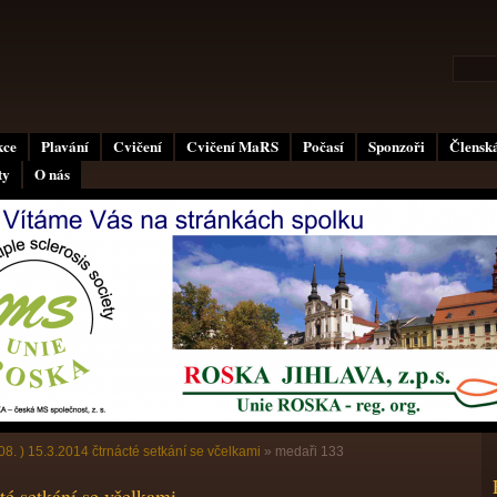
kce
Plavání
Cvičení
Cvičení MaRS
Počasí
Sponzoři
Členská
ty
O nás
08. ) 15.3.2014 čtrnácté setkání se včelkami
»
medaři 133
té setkání se včelkami