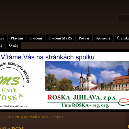
kce
Plavání
Cvičení
Cvičení MaRS
Počasí
Sponzoři
Členská
ty
O nás
06. ) 28.2.2014 ak. malíř v DGM
»
Krum 108
malíř v DGM