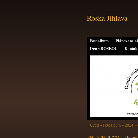
Roska Jihlava
Fotoalbum
Plánované a
Den s ROSKOU
Kontak
Úvod
»
Fotoalbum
»
2014
»
06. ) 28.2.2014 ak. 