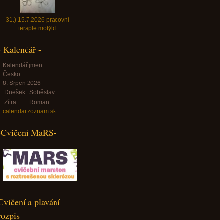
31.) 15.7.2026 pracovní
terapie motýlci
- Kalendář -
Kalendář jmen
Česko
8. Srpen 2026
Dnešek:
Soběslav
Zítra:
Roman
calendar.zoznam.sk
-Cvičení MaRS-
Cvičení a plavání
rozpis