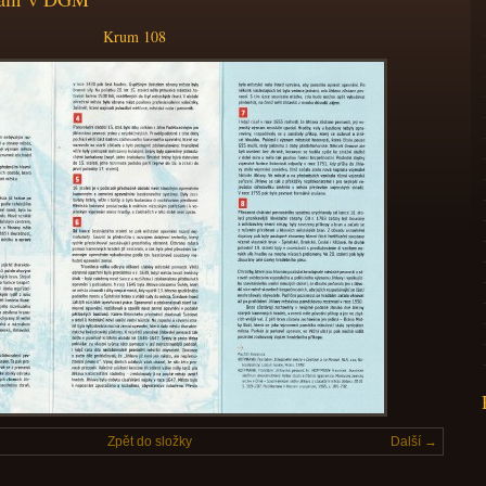
Krum 108
Zpět do složky
Další →