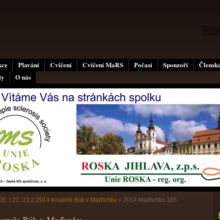
kce
Plavání
Cvičení
Cvičení MaRS
Počasí
Sponzoři
Členská
ty
O nás
05. ) 21.-23.2.2014 koupele Bük v Maďarsku
»
2014 Maďarsko 165
koupele Bük v Maďarsku