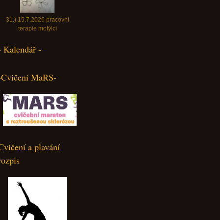
31.) 15.7.2026 pracovní
terapie motýlci
- Kalendář -
-Cvičení MaRS-
Cvičení a plavání
rozpis