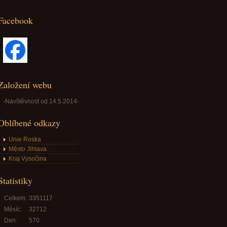
Facebook
Založení webu
-Návštěvnost od 14.5.2014-
Oblíbené odkazy
Unie Roska
Město Jihlava
Kraj Vysočina
Statistiky
Celkem:
3351117
Měsíc:
32712
Den:
570