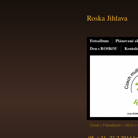
Roska Jihlava
Fotoalbum
Plánované a
Den s ROSKOU
Kontak
Úvod
»
Fotoalbum
»
2014
»
05. ) 21.-23.2.2014 