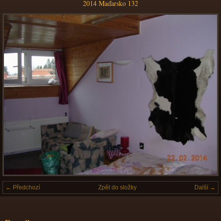
2014 Maďarsko 132
← Předchozí
Zpět do složky
Další →