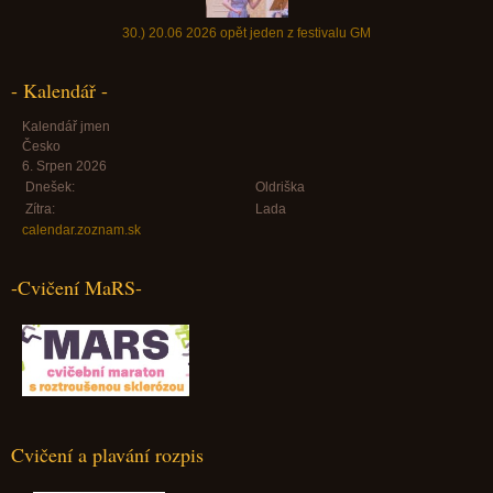
30.) 20.06 2026 opět jeden z festivalu GM
- Kalendář -
Kalendář jmen
Česko
6. Srpen 2026
Dnešek:
Oldriška
Zítra:
Lada
calendar.zoznam.sk
-Cvičení MaRS-
Cvičení a plavání rozpis