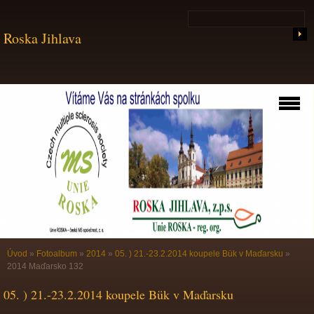
Roska Jihlava
Úvod
»
Fotoalbum
»
2014
»
05. ) 21.-23.2.2014 koupele Bük v Maďarsku
»
2014 Maďarsko 132
05. ) 21.-23.2.2014 koupele Bük v Maďarsku