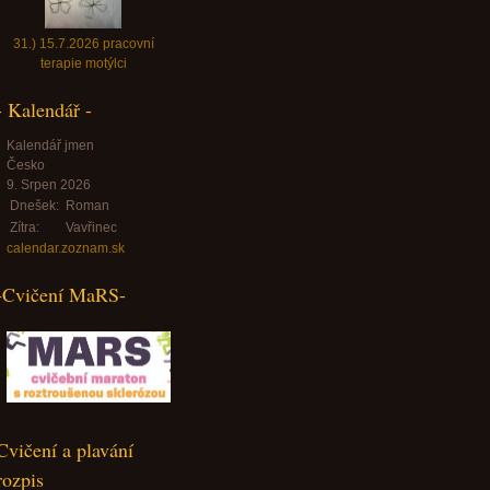
31.) 15.7.2026 pracovní
terapie motýlci
- Kalendář -
Kalendář jmen
Česko
9. Srpen 2026
Dnešek:
Roman
Zítra:
Vavřinec
calendar.zoznam.sk
-Cvičení MaRS-
Cvičení a plavání
rozpis