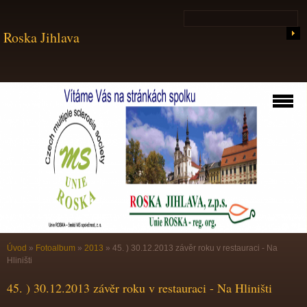
Roska Jihlava
Úvod
»
Fotoalbum
»
2013
»
45. ) 30.12.2013 závěr roku v restauraci - Na
Hliništi
45. ) 30.12.2013 závěr roku v restauraci - Na Hliništi