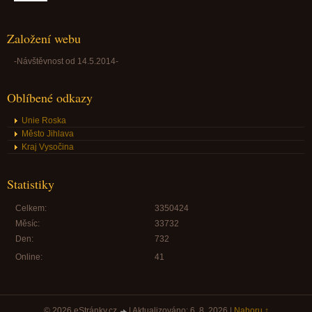
Založení webu
-Návštěvnost od 14.5.2014-
Oblíbené odkazy
Unie Roska
Město Jihlava
Kraj Vysočina
Statistiky
Celkem:
3350424
Měsíc:
33732
Den:
732
Online:
41
© 2026 eStránky.cz
|
Aktualizováno: 6. 8. 2026
|
Nahoru ↑