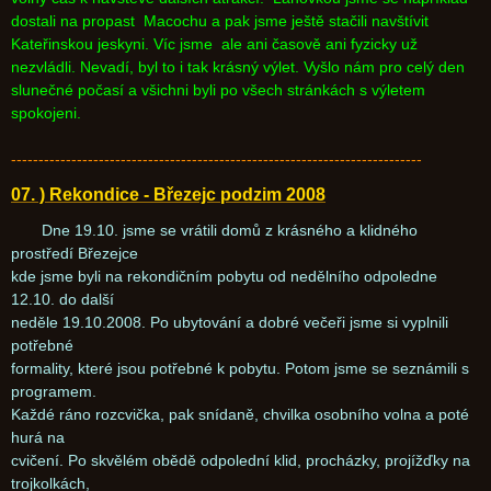
dostali na propast Macochu a pak jsme ještě stačili navštívit
Kateřinskou jeskyni. Víc jsme ale ani časově ani fyzicky už
nezvládli. Nevadí, byl to i tak krásný výlet. Vyšlo nám pro celý den
slunečné počasí a všichni byli po všech stránkách s výletem
spokojeni.
---------------------------------------------------------------------------
07. ) Rekondice - Březejc podzim 2008
Dne 19.10. jsme se vrátili domů z krásného a klidného
prostředí Březejce
kde jsme byli na rekondičním pobytu od nedělního odpoledne
12.10. do další
neděle 19.10.2008. Po ubytování a dobré večeři jsme si vyplnili
potřebné
formality, které jsou potřebné k pobytu. Potom jsme se seznámili s
programem.
Každé ráno rozcvička, pak snídaně, chvilka osobního volna a poté
hurá na
cvičení. Po skvělém obědě odpolední klid, procházky, projížďky na
trojkolkách,