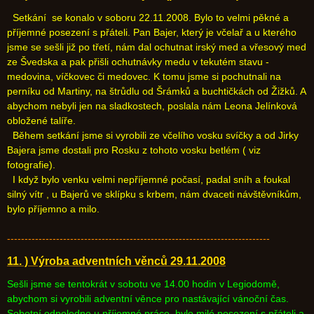
Setkání se konalo v soboru 22.11.2008. Bylo to velmi pěkné a
příjemné posezení s přáteli. Pan Bajer, který je včelař a u kterého
jsme se sešli již po třetí, nám dal ochutnat irský med a vřesový med
ze Švedska a pak přišli ochutnávky medu v tekutém stavu -
medovina, víčkovec či medovec. K tomu jsme si pochutnali na
perníku od Martiny, na štrůdlu od Šrámků a buchtičkách od Žižků. A
abychom nebyli jen na sladkostech, poslala nám Leona Jelínková
obložené talíře.
Během setkání jsme si vyrobili ze včelího vosku svíčky a od Jirky
Bajera jsme dostali pro Rosku z tohoto vosku betlém ( viz
fotografie).
I když bylo venku velmi nepříjemné počasí, padal sníh a foukal
silný vítr , u Bajerů ve sklípku s krbem, nám dvaceti návštěvníkům,
bylo příjemno a milo.
---------------------------------------------------------------------------
11. ) Výroba adventních věnců 29.11.2008
Sešli jsme se tentokrát v sobotu ve 14.00 hodin v Legiodomě,
abychom si vyrobili adventní věnce pro nastávající vánoční čas.
Sobotní odpoledne u příjemné práce, bylo milé posezení s přáteli a