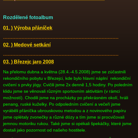
Rozdělené fotoalbum
01. )
Výroba přáníček
---------------------------------------------------------------------------
02. ) Medové setkání
---------------------------------------------------------------------------
03. ) Březejc jaro 2008
Na přelomu dubna a května (28.4.-4.5.2008) jsme se zúčastnili
rekondičního pobytu v Březejci, kde bylo hlavní náplní rekondiční
cvičení s prvky jógy. Cvičili jsme 2x denně 1,5 hodiny. Po poledním
klidu jsme se věnovali různým sportovním aktivitám (v rámci
možností). Chodili jsme na procházky po překrásném okolí, hráli
penang, ruské kuželky. Po odpoledním cvičení a večeři jsme
vyráběli přáníčka ubrouskovou metodou a z novinového papíru
jsme oplétaly zvonečky a různé dózy a tím jsme si procvičovali
jemnou motoriku rukou. Také jsme si opékali špekáčky, které jsme
dostali jako pozornost od našeho hostitele.