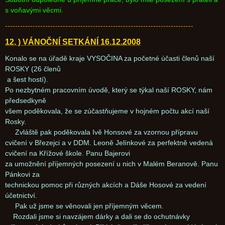
s voňavými věcmi.
---------------------------------------------------------------------------
12. ) VÁNOČNÍ SETKÁNÍ 16.12.2008
Konalo se na úřadě kraje VYSOČINA za početné účasti členů naší
ROSKY (26 členů
a šest hostí).
Po nezbytném pracovním úvodě, který se týkal naší ROSKY, nám
předsedkyně
všem poděkovala, že se zúčastňujeme v hojném počtu akcí naší
Rosky.
Zvláště pak poděkovala Ivě Honsové za vzornou přípravu
cvičení v Březejci a v DDM. Leoně Jelínkové za perfektně vedená
cvičení na Křížové škole. Panu Bajerovi
za umožnění příjemných posezení u nich v Malém Beranově. Panu
Pánkovi za
technickou pomoc při různých akcích a Dáše Hosové za vedení
účetnictví.
Pak už jsme se věnovali jen příjemným věcem.
Rozdali jsme si navzájem dárky a dali se do ochutnávky