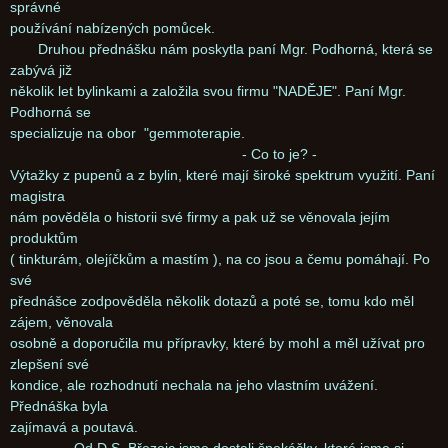
správné
používání nabízených pomůcek.
Druhou přednášku nám poskytla paní Mgr. Podhorná, která se
zabývá již
několik let bylinkami a založila svou firmu "NADĚJE". Paní Mgr.
Podhorná se
specializuje na obor "gemmoterapie.
- Co to je? -
Výtažky z pupenů a z bylin, které mají široké spektrum využití. Paní
magistra
nám pověděla o historii své firmy a pak už se věnovala jejím
produktům
( tinkturám, olejíčkům a mastím ), na co jsou a čemu pomáhají. Po
své
přednášce zodpověděla několik dotazů a poté se, tomu kdo měl
zájem, věnovala
osobně a doporučila mu přípravky, které by mohl a měl užívat pro
zlepšení své
kondice, ale rozhodnutí nechala na jeho vlastním uvážení.
Přednáška byla
zajímavá a poutavá.