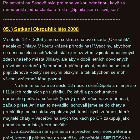
Po setkání na Sasově bylo pro mne velkou odměnou, když za
mnou přišla jedna členka a řekla: ,,Splnila jsem si svůj sen“.
---------------------------------------------------------------------------
05. ) Setkání Okrouhlík léto 2008
V sobotu 12.7. 2008 jsme se sešli na chatové osadě „Okrouhlík“,
nedaleko Jihlavy. V koutu krásné přírody naší Vysočiny, abychom
se nescházeli na schůzkách stále jen uzavřeni v jinak pohostinných
zdech našeho města Jihlavy, ale aby v době letních dovolených,
prázdnin a v době příjemného, teplého počasí, mohli na setkání
přijít členové Rosky i se svými blízkými a tak abychom se mohli
všichni vzájemně lépe poznat.
Na letním setkání se sešlo 13 našich členů.Spolu s nimi přišlo
i 11 jejich rodinných příslušníků. Po kávě a po ochutnávce
domácího pečiva a sušenek (každý prostě něco na zub přinesl),
začalo pršet. Ani nám to nevadilo, schovali jsme se do chaty a
prohlédli jsme si sbírku vypalovaných turistických známek, které
majitelé chaty – Večeřovi na svých toulkách po ČR zakupují jako
památku na místa, která navštívili.
Eva Zavadilová nám přinesla na přečtení svoji novou literární
práci, kterou ji přihlásíme do soutěže, jež pořádá UNIE ROSKA s