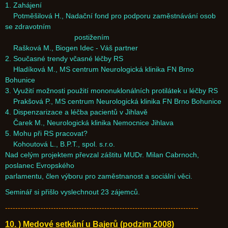
1. Zahájení
Potměšilová H., Nadační fond pro podporu zaměstnávání osob
se zdravotním
postižením
Rašková M., Biogen Idec - Váš partner
2. Současné trendy včasné léčby RS
Hladíková M., MS centrum Neurologická klinika FN Brno
Bohunice
3. Využití možnosti použití mononuklonálních protilátek u léčby RS
Prakšová P., MS centrum Neurologická klinika FN Brno Bohunice
4. Dispenzarizace a léčba pacientů v Jihlavě
Čarek M., Neurologická klinika Nemocnice Jihlava
5. Mohu při RS pracovat?
Kohoutová L., B.P.T., spol. s.r.o.
Nad celým projektem převzal záštitu MUDr. Milan Cabrnoch,
poslanec Evropského
parlamentu, člen výboru pro zaměstnanost a sociální věci.
Seminář si přišlo vyslechnout 23 zájemců.
----------------------------------------------------------------------------
10. ) Medové setkání u Bajerů (podzim 2008)