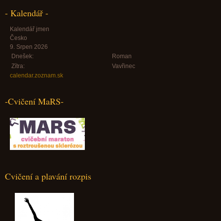
- Kalendář -
Kalendář jmen
Česko
9. Srpen 2026
Dnešek:
Roman
Zítra:
Vavřinec
calendar.zoznam.sk
-Cvičení MaRS-
Cvičení a plavání rozpis