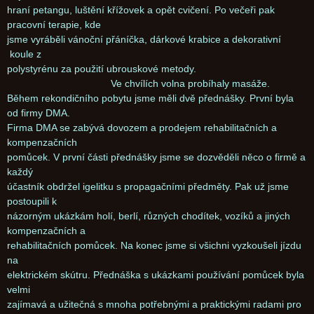
hraní petangu, luštění křížovek a opět cvičení. Po večeři pak
pracovní terapie, kde
jsme vyráběli vánoční přáníčka, dárkové krabice a dekorativní
koule z
polystyrénu za použití ubrouskové metody.
Ve chvílích volna probíhaly masáže.
Během rekondičního pobytu jsme měli dvě přednášky. První byla
od firmy DMA.
Firma DMA se zabývá dovozem a prodejem rehabilitačních a
kompenzačních
pomůcek. V první části přednášky jsme se dozvěděli něco o firmě a
každý
účastník obdržel igelitku s propagačními předměty. Pak už jsme
postoupili k
názorným ukázkám holí, berlí, různých chodítek, vozíků a jiných
kompenzačních a
rehabilitačních pomůcek. Na konec jsme si všichni vyzkoušeli jízdu
na
elektrickém skútru. Přednáška s ukázkami používání pomůcek byla
velmi
zajímavá a užitečná s mnoha potřebnými a praktickými radami pro