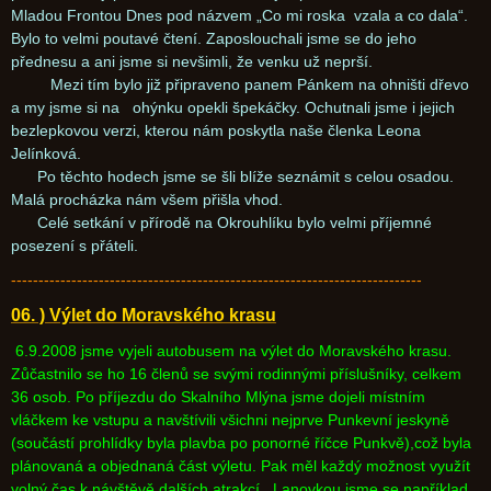
Mladou Frontou Dnes pod názvem „Co mi roska vzala a co dala“.
Bylo to velmi poutavé čtení. Zaposlouchali jsme se do jeho
přednesu a ani jsme si nevšimli, že venku už neprší.
Mezi tím bylo již připraveno panem Pánkem na ohništi dřevo
a my jsme si na ohýnku opekli špekáčky. Ochutnali jsme i jejich
bezlepkovou verzi, kterou nám poskytla naše členka Leona
Jelínková.
Po těchto hodech jsme se šli blíže seznámit s celou osadou.
Malá procházka nám všem přišla vhod.
Celé setkání v přírodě na Okrouhlíku bylo velmi příjemné
posezení s přáteli.
---------------------------------------------------------------------------
06. ) Výlet do Moravského krasu
6.9.2008 jsme vyjeli autobusem na výlet do Moravského krasu.
Zůčastnilo se ho 16 členů se svými rodinnými příslušníky, celkem
36 osob. Po příjezdu do Skalního Mlýna jsme dojeli místním
vláčkem ke vstupu a navštívili všichni nejprve Punkevní jeskyně
(součástí prohlídky byla plavba po ponorné říčce Punkvě),což byla
plánovaná a objednaná část výletu. Pak měl každý možnost využít
volný čas k návštěvě dalších atrakcí. Lanovkou jsme se například