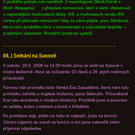
V průběhu pobytu nás navštívili 2 neurologové (Mudr.Čarek s
Mudr. Ampapou) z jihlavské nemocnice, kteří s námi diskutovali
o nejnovějších možnostech léčby RS, o možnostech vzniku RS-
centra při jihlavské nemocnici.Taky za námi přijela paní Jelínková,
která nám pověděla něco o aromaterapii a svůj výklad doplnila i
pratickými ukázkami. Rondiční pobyt se vydařil.
---------------------------------------------------------------------------
04. ) Setkání na Sasově
V sobotu 28.6. 2008 ve 14.00 hodin jsme se sešli na Sasově v
místní biofarmě. Akce se zúčastnilo 15 členů a 28 jejich rodinných
příslušníků.
Farmou nás provedla naše členka Eva Zavadilová, která nám tuto
prohlídku zařídila u majitele biofarmy, pana Sklenáře. Průvodkyně
Eva nás seznámila s chodem biofarmy. Prohlédli jsme si prasnice
se selátky, krávu s teletem a koně s hříbětem.
Po prohlídce stájí, přišlo na řadu to nejlepší, jízda na koních.
Všichni zájemci se svezli na koních a tím jsme zakončili velmi
příjemné odpoledne.