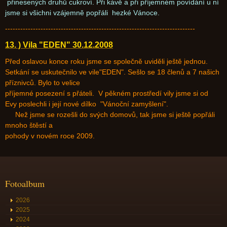
přinesených druhů cukroví. Při kávě a při příjemném povídání u ní
jsme si všichni vzájemně popřáli hezké Vánoce.
---------------------------------------------------------------------------
13. ) Vila "EDEN" 30.12.2008
Před oslavou konce roku jsme se společně uviděli ještě jednou.
Setkání se uskutečnilo ve vile"EDEN". Sešlo se 18 členů a 7 našich
příznivců. Bylo to velice
příjemné posezení s přáteli. V pěkném prostředí vily jsme si od
Evy poslechli i její nové dílko "Vánoční zamyšlení".
Než jsme se rozešli do svých domovů, tak jsme si ještě popřáli
mnoho štěstí a
pohody v novém roce 2009.
Fotoalbum
2026
2025
2024